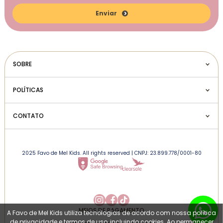
Enviar
SOBRE
POLÍTICAS
CONTATO
2025 Favo de Mel Kids. All rights reserved | CNPJ: 23.899.778/0001-80
MEIOS DE PAGAMENTO
A Favo de Mel Kids utiliza tecnologias de acordo com nossa política
de privacidade e termos de uso, incluindo cookies. Ao permanecer