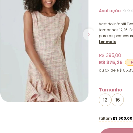
Vestido Infantil 
tamanhos 12, 16. P
para as pequenas
Ler mais
R$ 395,00
R$ 375,25
6x
R$ 65,8
Tamanho
12
16
Faltam
R$ 600,00