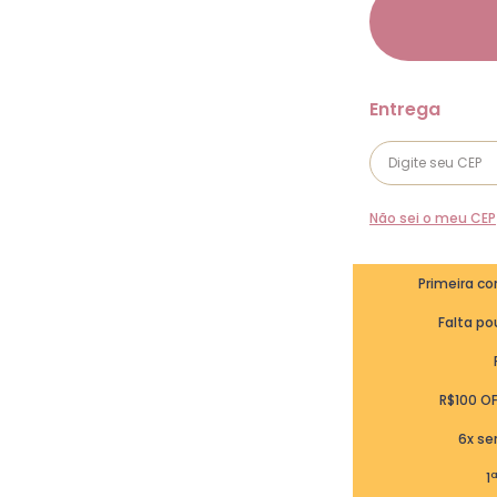
Não sei o meu CEP
Primeira c
Falta pou
R$100 O
6x se
1