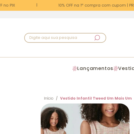
no PIX
10% OFF na 1ª compra com cupom | PRIM
Digite aqui sua pesquisa
Lançamentos
Vesti
Início
Vestido Infantil Tweed Um Mais Um