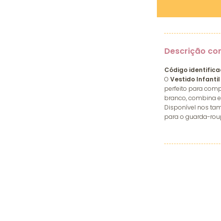
Descrição co
Código identifica
O
Vestido Infant
perfeito para comp
branco, combina est
Disponível nos tama
para o guarda-roup