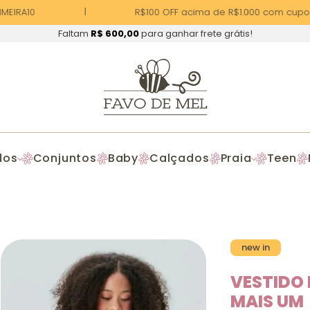
EIRA10
R$100 OFF acima de R$1.000 com cupom 
Faltam
R$ 600,00
para ganhar frete grátis!
dos
Conjuntos
Baby
Calçados
Praia
Teen
new in
VESTIDO 
MAIS UM