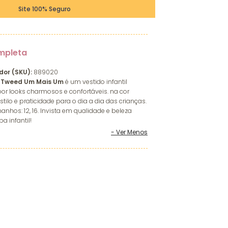
Site 100% Seguro
mpleta
dor (SKU):
889020
il Tweed Um Mais Um
é um vestido infantil
or looks charmosos e confortáveis. na cor
ilo e praticidade para o dia a dia das crianças.
nhos: 12, 16. Invista em qualidade e beleza
a infantil!