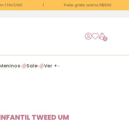
| FAVO100
Frete grátis acima R$600
0
Meninos
Sale
Ver +
INFANTIL TWEED UM