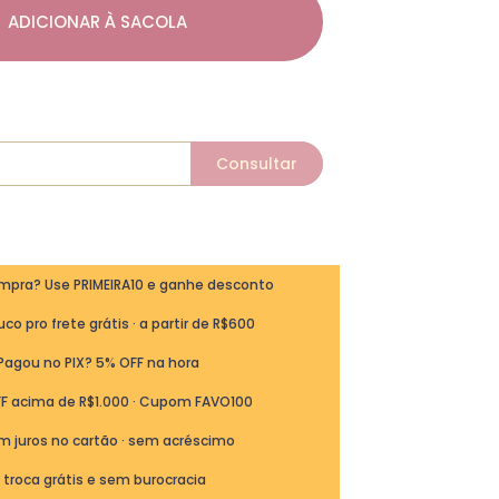
ADICIONAR À SACOLA
ompra? Use PRIMEIRA10 e ganhe desconto
co pro frete grátis · a partir de R$600
Pagou no PIX? 5% OFF na hora
FF acima de R$1.000 · Cupom FAVO100
m juros no cartão · sem acréscimo
ª troca grátis e sem burocracia