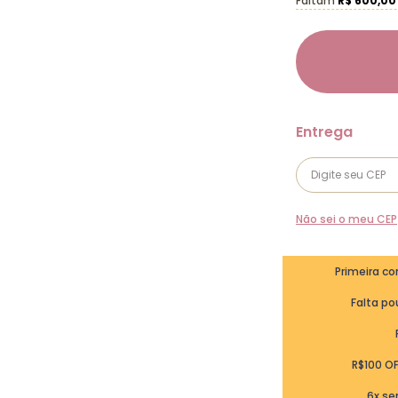
Faltam
R$ 600,00
Não sei o meu CEP
Primeira c
Falta pou
R$100 O
6x se