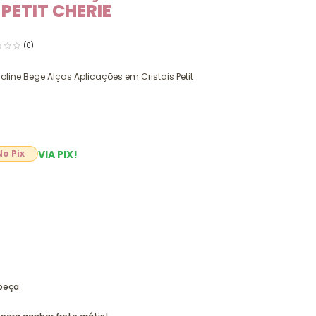
 PETIT CHERIE
(0)
icoline Bege Alças Aplicações em Cristais Petit
VIA PIX!
0
 peça