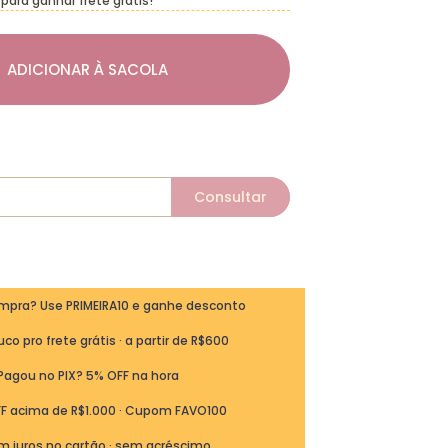
para ganhar frete grátis!
ADICIONAR À SACOLA
ompra? Use PRIMEIRA10 e ganhe desconto
co pro frete grátis · a partir de R$600
Pagou no PIX? 5% OFF na hora
FF acima de R$1.000 · Cupom FAVO100
m juros no cartão · sem acréscimo