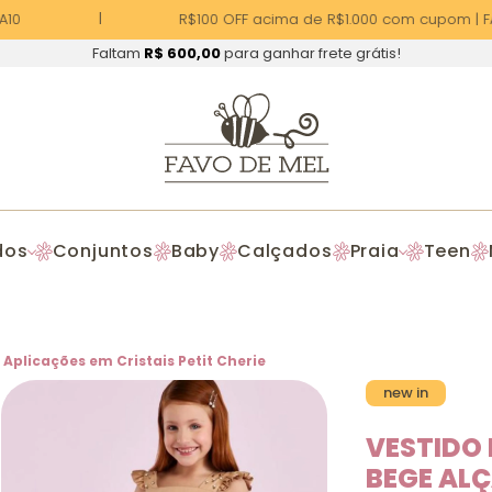
10
R$100 OFF acima de R$1.000 com cupom | F
Faltam
R$ 600,00
para ganhar frete grátis!
dos
Conjuntos
Baby
Calçados
Praia
Teen
s Aplicações em Cristais Petit Cherie
new in
VESTIDO 
BEGE ALÇ