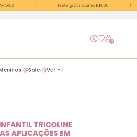
AVO100
Frete grátis acima R$600
0
Meninos
Sale
Ver +
INFANTIL TRICOLINE
AS APLICAÇÕES EM