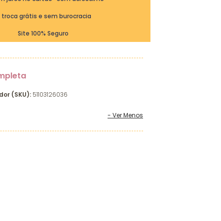
ª troca grátis e sem burocracia
Site 100% Seguro
mpleta
dor (SKU):
51103126036