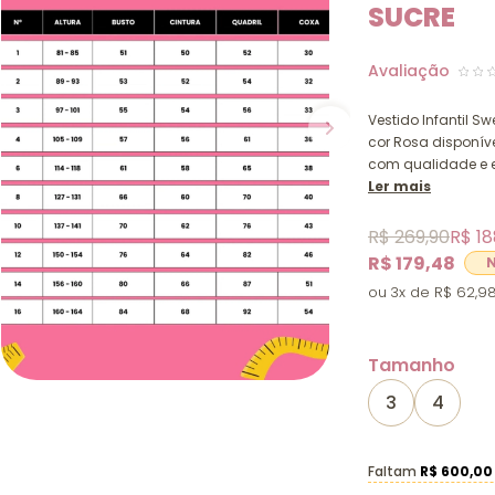
SUCRE
Vestido Infantil S
cor Rosa disponíve
com qualidade e e
Ler mais
R$ 269,90
R$ 18
R$ 179,48
3x
R$ 62,9
Tamanho
3
4
Faltam
R$ 600,00