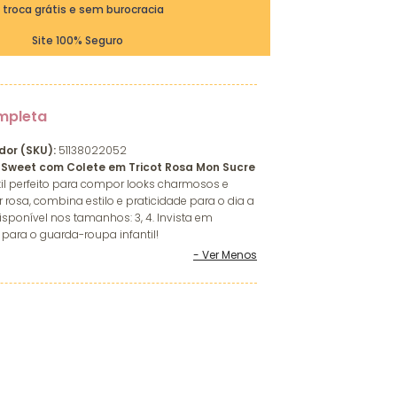
ª troca grátis e sem burocracia
Site 100% Seguro
mpleta
dor (SKU):
51138022052
l Sweet com Colete em Tricot Rosa Mon Sucre
til perfeito para compor looks charmosos e
r rosa, combina estilo e praticidade para o dia a
isponível nos tamanhos: 3, 4. Invista em
 para o guarda-roupa infantil!