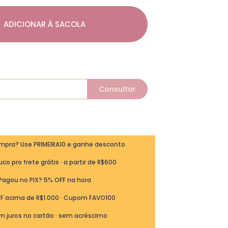
ADICIONAR À SACOLA
ompra? Use PRIMEIRA10 e ganhe desconto
co pro frete grátis · a partir de R$600
Pagou no PIX? 5% OFF na hora
FF acima de R$1.000 · Cupom FAVO100
m juros no cartão · sem acréscimo