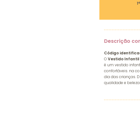
1
Descrição co
Código identifica
O
Vestido Infanti
é um vestido infan
confortáveis. na co
dia das crianças. D
qualidade e beleza