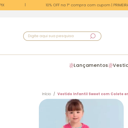
X
10% OFF na 1ª compra com cupom | PRIMEIRA1
Digite aqui sua pesquisa
Lançamentos
Vesti
Início
Vestido Infantil Sweet com Colete 