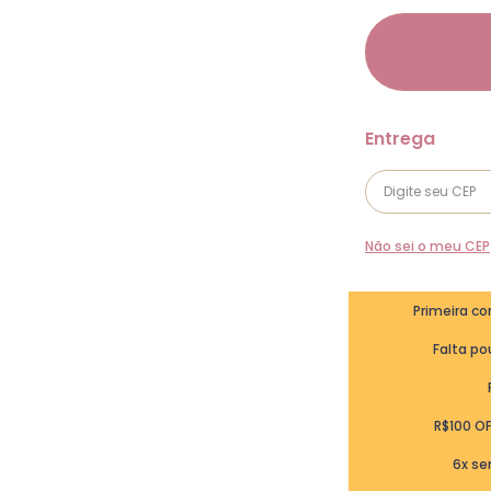
Não sei o meu CEP
Primeira c
Falta pou
R$100 O
6x se