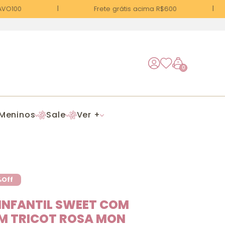
VO100
Frete grátis acima R$600
0
Meninos
Sale
Ver +
%
Off
INFANTIL SWEET COM
EM TRICOT ROSA MON