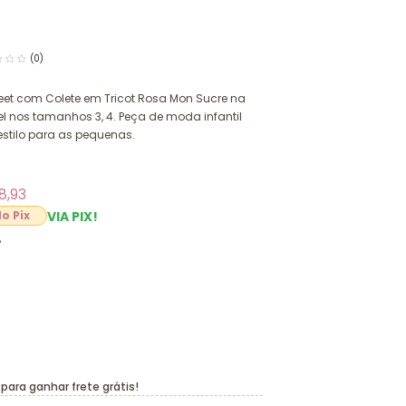
(0)
weet com Colete em Tricot Rosa Mon Sucre na
l nos tamanhos 3, 4. Peça de moda infantil
stilo para as pequenas.
8,93
VIA PIX!
8
para ganhar frete grátis!