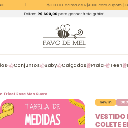
0
R$100 OFF acima de R$1.000 com cupom | FA
Faltam
R$ 600,00
para ganhar frete grátis!
dos
Conjuntos
Baby
Calçados
Praia
Teen
em Tricot Rosa Mon Sucre
new in
30
VESTIDO 
COLETE 