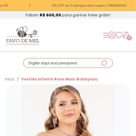
 PIX
10% OFF na 1ª compra com cupom | PRIMEIRA10
Faltam
R$ 600,00
para ganhar frete grátis!
0
Digite aqui sua pesquisa
Início
Vestido Infantil Rosa Malu Bobbylulu