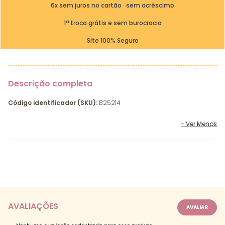
6x sem juros no cartão · sem acréscimo
1ª troca grátis e sem burocracia
Site 100% Seguro
Descrição completa
Código identificador (SKU):
B25214
AVALIAÇÕES