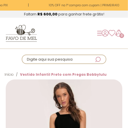
o PIX
10% OFF na 1ª compra com cupom | PRIMEIRA10
Faltam
R$ 600,00
para ganhar frete grátis!
0
Digite aqui sua pesquisa
Início
Vestido Infantil Preto com Pregas Bobbylulu