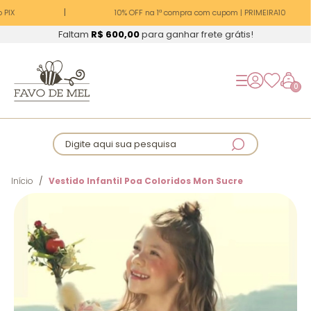
PIX
10% OFF na 1ª compra com cupom | PRIMEIRA10
Faltam
R$ 600,00
para ganhar frete grátis!
0
Digite aqui sua pesquisa
Início
Vestido Infantil Poa Coloridos Mon Sucre