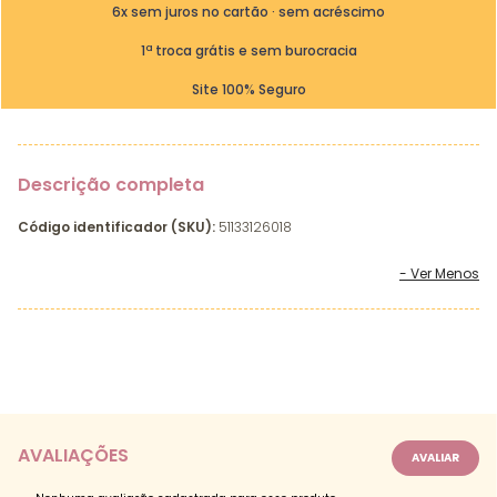
6x sem juros no cartão · sem acréscimo
1ª troca grátis e sem burocracia
Site 100% Seguro
Descrição completa
Código identificador (SKU):
51133126018
AVALIAÇÕES