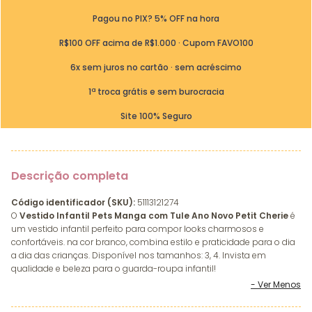
Pagou no PIX? 5% OFF na hora
R$100 OFF acima de R$1.000 · Cupom FAVO100
6x sem juros no cartão · sem acréscimo
1ª troca grátis e sem burocracia
Site 100% Seguro
Descrição completa
Código identificador (SKU):
51113121274
O
Vestido Infantil Pets Manga com Tule Ano Novo Petit Cherie
é
um vestido infantil perfeito para compor looks charmosos e
confortáveis. na cor branco, combina estilo e praticidade para o dia
a dia das crianças. Disponível nos tamanhos: 3, 4. Invista em
qualidade e beleza para o guarda-roupa infantil!