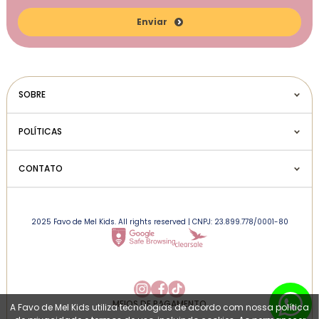
Enviar
SOBRE
POLÍTICAS
CONTATO
2025 Favo de Mel Kids. All rights reserved | CNPJ: 23.899.778/0001-80
MEIOS DE PAGAMENTO
A Favo de Mel Kids utiliza tecnologias de acordo com nossa política