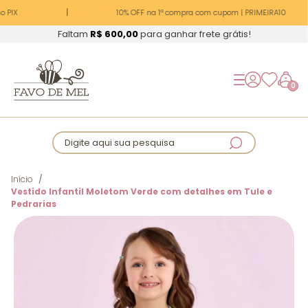
 PIX
10% OFF na 1ª compra com cupom | PRIMEIRA10
Faltam
R$ 600,00
para ganhar frete grátis!
0
Digite aqui sua pesquisa
Início
Vestido Infantil Moletom Verde com detalhes em Tule e
Pedrarias