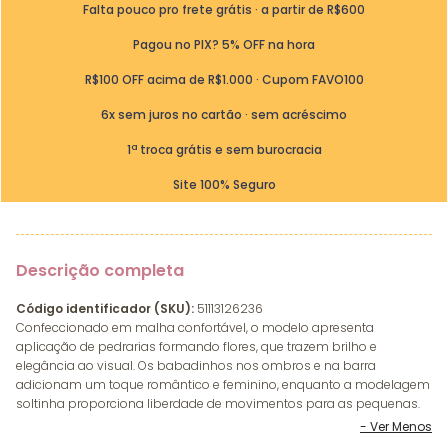
Falta pouco pro frete grátis · a partir de R$600
Pagou no PIX? 5% OFF na hora
R$100 OFF acima de R$1.000 · Cupom FAVO100
6x sem juros no cartão · sem acréscimo
1ª troca grátis e sem burocracia
Site 100% Seguro
Descrição completa
Código identificador (SKU):
51113126236
Confeccionado em malha confortável, o modelo apresenta
aplicação de pedrarias formando flores, que trazem brilho e
elegância ao visual. Os babadinhos nos ombros e na barra
adicionam um toque romântico e feminino, enquanto a modelagem
soltinha proporciona liberdade de movimentos para as pequenas.