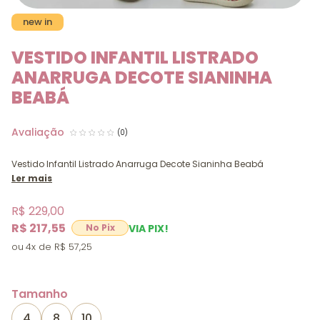
new in
VESTIDO INFANTIL LISTRADO
ANARRUGA DECOTE SIANINHA
BEABÁ
(0)
Vestido Infantil Listrado Anarruga Decote Sianinha Beabá
Ler mais
R$ 229,00
R$ 217,55
VIA PIX!
4x
R$ 57,25
Tamanho
4
8
10