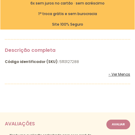
6x sem juros no cartão · sem acréscimo
1ª troca grátis e sem burocracia
Site 100% Seguro
Descrição completa
Código identificador (SKU):
51113127288
AVALIAÇÕES