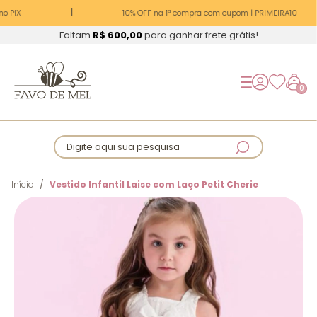
o PIX
10% OFF na 1ª compra com cupom | PRIMEIRA10
Faltam
R$ 600,00
para ganhar frete grátis!
0
Digite aqui sua pesquisa
Início
Vestido Infantil Laise com Laço Petit Cherie