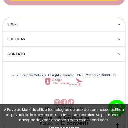
SOBRE
POLÍTICAS
CONTATO
2025 Favo de Mel Kids. All rights reserved | CNPJ: 23.899.778/0001-80
MEIOS DE PAGAMENTO
A Favo de Mel Kids utiliza tecnologias de acordo com nossa política
de privacidade e termos de uso, incluindo cookies. Ao permanecer
navegando, você concorda com estas condições.
Plataforma
Estou de acordo