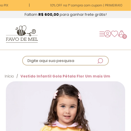
o PIX
10% OFF na 1ª compra com cupom | PRIMEIRA10
Faltam
R$ 600,00
para ganhar frete grátis!
0
Digite aqui sua pesquisa
Início
Vestido Infantil Gola Pétala Flor Um mais Um