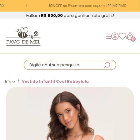
IX
10% OFF na 1ª compra com cupom | PRIMEIRA10
Faltam
R$ 600,00
para ganhar frete grátis!
0
Digite aqui sua pesquisa
Início
Vestido Infantil Cool Bobbylulu