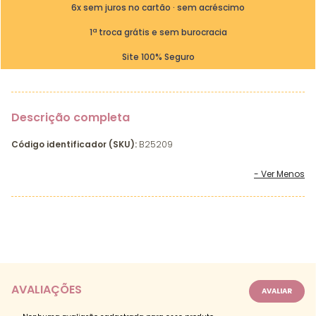
6x sem juros no cartão · sem acréscimo
1ª troca grátis e sem burocracia
Site 100% Seguro
Descrição completa
Código identificador (SKU):
B25209
AVALIAÇÕES