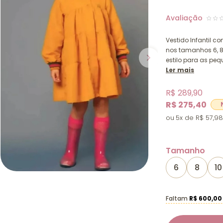
Vestido Infantil 
nos tamanhos 6, 8,
estilo para as peq
Ler mais
R$ 289,90
R$ 275,40
5x
R$ 57,98
Tamanho
6
8
10
Faltam
R$ 600,00