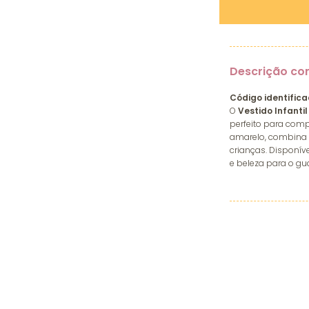
Descrição co
Código identifica
O
Vestido Infant
perfeito para comp
amarelo, combina e
crianças. Disponíve
e beleza para o gua