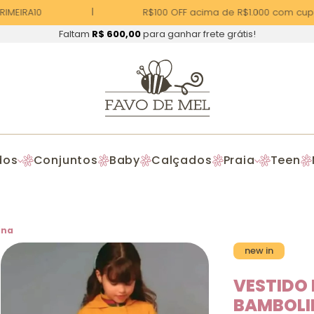
IMEIRA10
R$100 OFF acima de R$1.000 com cupo
Faltam
R$ 600,00
para ganhar frete grátis!
dos
Conjuntos
Baby
Calçados
Praia
Teen
ina
new in
VESTIDO 
BAMBOLI