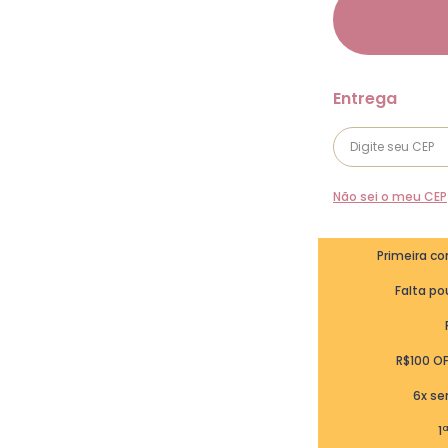
Não sei o meu CEP
Primeira c
Falta pou
R$100 O
6x se
1