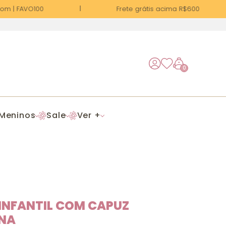
m | FAVO100
Frete grátis acima R$600
0
Meninos
Sale
Ver +
INFANTIL COM CAPUZ
NA