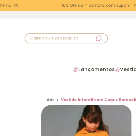
F no PIX
10% OFF na 1ª compra com cupom | PR
Digite aqui sua pesquisa
Lançamentos
Vesti
Início
Vestido Infantil com Capuz Bambol