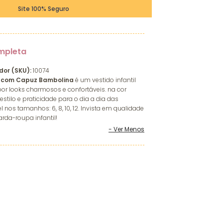
Site 100% Seguro
mpleta
dor (SKU):
10074
il com Capuz Bambolina
é um vestido infantil
or looks charmosos e confortáveis. na cor
stilo e praticidade para o dia a dia das
l nos tamanhos: 6, 8, 10, 12. Invista em qualidade
rda-roupa infantil!