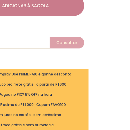
ADICIONAR À SACOLA
ompra? Use PRIMEIRA10 e ganhe desconto
co pro frete grátis · a partir de R$600
Pagou no PIX? 5% OFF na hora
FF acima de R$1.000 · Cupom FAVO100
m juros no cartão · sem acréscimo
ª troca grátis e sem burocracia