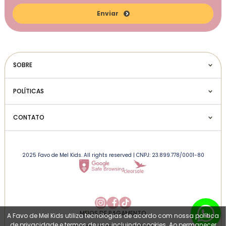
Enviar
SOBRE
POLÍTICAS
CONTATO
2025 Favo de Mel Kids. All rights reserved | CNPJ: 23.899.778/0001-80
MEIOS DE PAGAMENTO
A Favo de Mel Kids utiliza tecnologias de acordo com nossa política
de privacidade e termos de uso, incluindo cookies. Ao permanecer