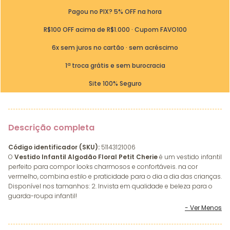
Pagou no PIX? 5% OFF na hora
R$100 OFF acima de R$1.000 · Cupom FAVO100
6x sem juros no cartão · sem acréscimo
1ª troca grátis e sem burocracia
Site 100% Seguro
Descrição completa
Código identificador (SKU):
51143121006
O
Vestido Infantil Algodão Floral Petit Cherie
é um vestido infantil
perfeito para compor looks charmosos e confortáveis. na cor
vermelho, combina estilo e praticidade para o dia a dia das crianças.
Disponível nos tamanhos: 2. Invista em qualidade e beleza para o
guarda-roupa infantil!