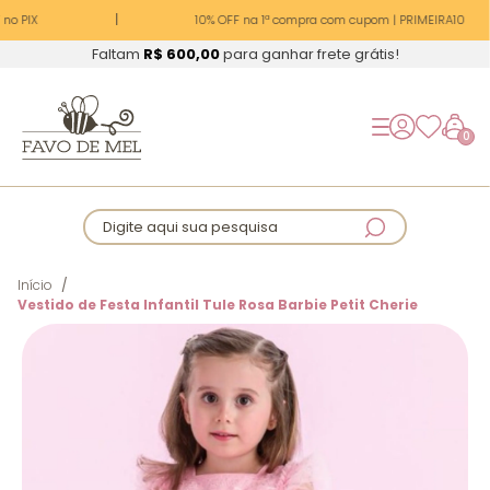
no PIX
10% OFF na 1ª compra com cupom | PRIMEIRA10
Faltam
R$ 600,00
para ganhar frete grátis!
0
Digite aqui sua pesquisa
Início
Vestido de Festa Infantil Tule Rosa Barbie Petit Cherie