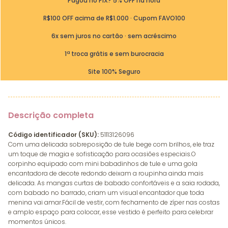
Pagou no PIX? 5% OFF na hora
R$100 OFF acima de R$1.000 · Cupom FAVO100
6x sem juros no cartão · sem acréscimo
1ª troca grátis e sem burocracia
Site 100% Seguro
Descrição completa
Código identificador (SKU):
51113126096
Com uma delicada sobreposição de tule bege com brilhos, ele traz
um toque de magia e sofisticação para ocasiões especiais.O
corpinho equipado com mini babadinhos de tule e uma gola
encantadora de decote redondo deixam a roupinha ainda mais
delicada. As mangas curtas de babado confortáveis e a saia rodada,
com babado no barrado, criam um visual encantador que toda
menina vai amar.Fácil de vestir, com fechamento de zíper nas costas
e amplo espaço para colocar, esse vestido é perfeito para celebrar
momentos únicos.