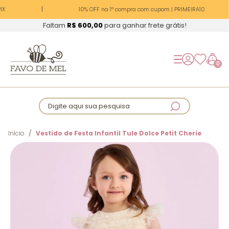
X
10% OFF na 1ª compra com cupom | PRIMEIRA10
Faltam
R$ 600,00
para ganhar frete grátis!
0
Digite aqui sua pesquisa
Início
Vestido de Festa Infantil Tule Dolce Petit Cherie