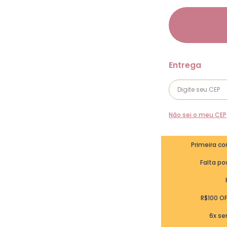
Não sei o meu CEP
Primeira c
Falta pou
R$100 O
6x se