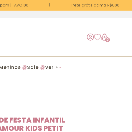
om | FAVO100
Frete grátis acima R$600
0
Meninos
Sale
Ver +
DE FESTA INFANTIL
MOUR KIDS PETIT