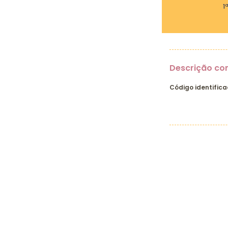
1
Descrição co
Código identifica