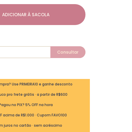
ADICIONAR À SACOLA
ompra? Use PRIMEIRA10 e ganhe desconto
co pro frete grátis · a partir de R$600
Pagou no PIX? 5% OFF na hora
FF acima de R$1.000 · Cupom FAVO100
m juros no cartão · sem acréscimo