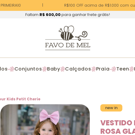
IMEIRA10
R$100 OFF acima de R$1.000 com cup
Faltam
R$ 600,00
para ganhar frete grátis!
dos
Conjuntos
Baby
Calçados
Praia
Teen
ur Kids Petit Cherie
new in
VESTIDO 
ROSA GLA