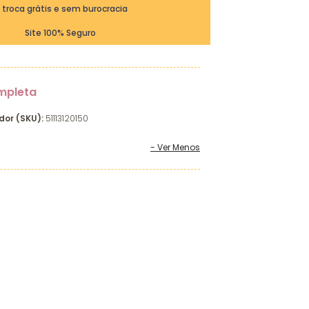
ª troca grátis e sem burocracia
Site 100% Seguro
mpleta
dor (SKU):
51113120150