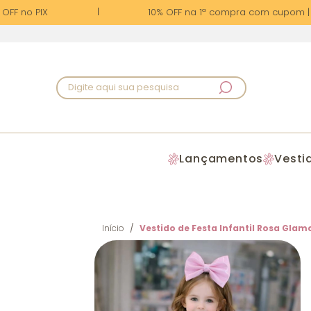
FF no PIX
10% OFF na 1ª compra com cupom | PR
Digite aqui sua pesquisa
Lançamentos
Vesti
Início
Vestido de Festa Infantil Rosa Glamo