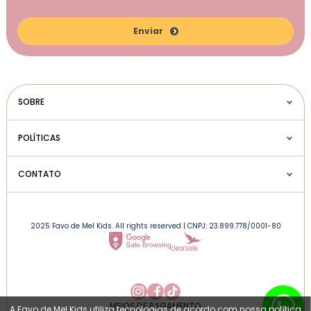
Enviar
SOBRE
POLÍTICAS
CONTATO
2025 Favo de Mel Kids. All rights reserved | CNPJ: 23.899.778/0001-80
MEIOS DE PAGAMENTO
A Favo de Mel Kids utiliza tecnologias de acordo com nossa política