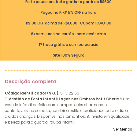
Falta pouco pro frete grátis · a partir de R$600
Pagou no PIX? 5% OFF na hora
R$100 OFF acima de R$1.000 · Cupom FAVO100
6x sem juros no cartão · sem acréscimo
1ª troca grátis e sem burocracia
Site 100% Seguro
Descrição completa
Código identificador (SKU):
51113122156
O
Vestido de Festa Infantil Laços nos Ombros Petit Cherie
é um
vestido infantil perfeito para compor looks charmosos e
confortáveis. na cor rosa, combina estilo e praticidade para o dia a
dia das crianças. Disponível nos tamanhos: 8. Invista em qualidade
e beleza para o guarda-roupa infantil!