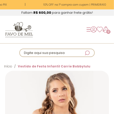
 PIX
10% OFF na 1ª compra com cupom | PRIMEIRA10
Faltam
R$ 600,00
para ganhar frete grátis!
0
Digite aqui sua pesquisa
Início
Vestido de Festa Infantil Carrie Bobbylulu