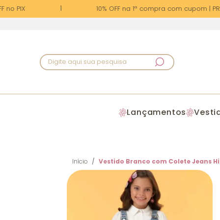
no PIX
10% OFF na 1ª compra com cupom | PRIM
Digite aqui sua pesquisa
Lançamentos
Vesti
Início
Vestido Branco com Colete Jeans Hi