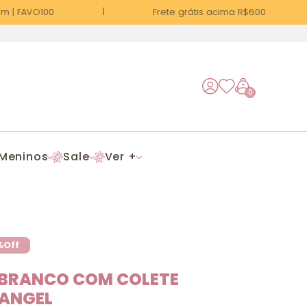
 | FAVO100
Frete grátis acima R$600
0
Meninos
Sale
Ver +
%
Off
 BRANCO COM COLETE
 ANGEL