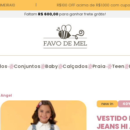
EIRA10
R$100 OFF acima de R$1.000 com cupom
Faltam
R$ 600,00
para ganhar frete grátis!
dos
Conjuntos
Baby
Calçados
Praia
Teen
 Angel
new in
40
VESTIDO
JEANS HI