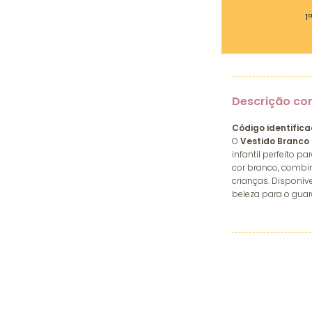
1
Descrição co
Código identifica
O
Vestido Branco
infantil perfeito 
cor branco, combina
crianças. Disponív
beleza para o guar