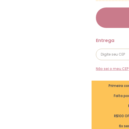
Não sei o meu CEP
Primeira c
Falta pou
R$100 O
6x se