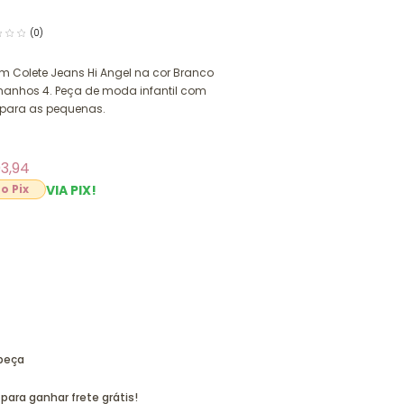
(0)
m Colete Jeans Hi Angel na cor Branco
manhos 4. Peça de moda infantil com
o para as pequenas.
3,94
VIA PIX!
9
 peça
para ganhar frete grátis!