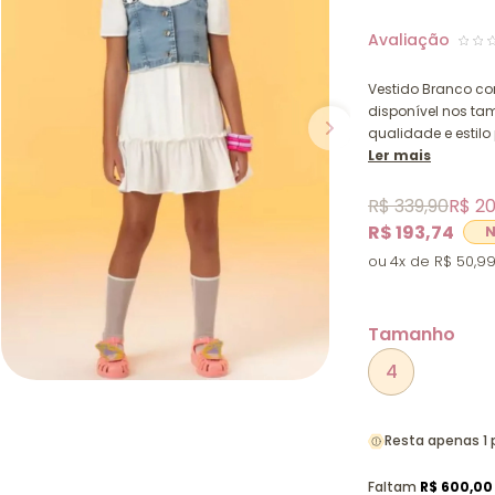
Vestido Branco co
disponível nos ta
qualidade e estil
Ler mais
R$ 339,90
R$ 20
R$ 193,74
4x
R$ 50,9
Tamanho
4
Resta apenas 1
Faltam
R$ 600,00