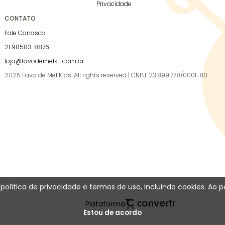
Privacidade
CONTATO
Fale Conosco
21 98583-8876
loja@favodemelktt.com.br
2025 Favo de Mel Kids. All rights reserved | CNPJ: 23.899.778/0001-80
a política de privacidade e termos de uso, incluindo cookies.
Plataforma
Estou de acordo