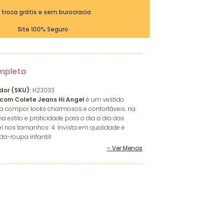
ª troca grátis e sem burocracia
Site 100% Seguro
mpleta
dor (SKU):
H23033
 com Colete Jeans Hi Angel
é um vestido
para compor looks charmosos e confortáveis. na
 estilo e praticidade para o dia a dia das
el nos tamanhos: 4. Invista em qualidade e
da-roupa infantil!