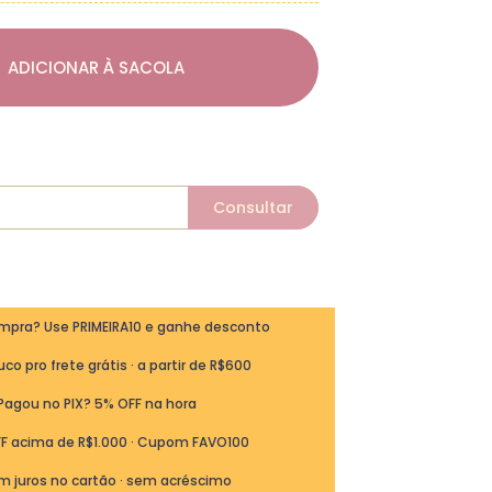
ADICIONAR À SACOLA
ompra? Use PRIMEIRA10 e ganhe desconto
co pro frete grátis · a partir de R$600
Pagou no PIX? 5% OFF na hora
FF acima de R$1.000 · Cupom FAVO100
m juros no cartão · sem acréscimo