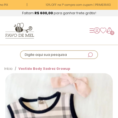
o PIX
10% OFF na 1ª compra com cupom | PRIMEIRA10
Faltam
R$ 600,00
para ganhar frete grátis!
0
Digite aqui sua pesquisa
Início
Vestido Body Xadrez Growup