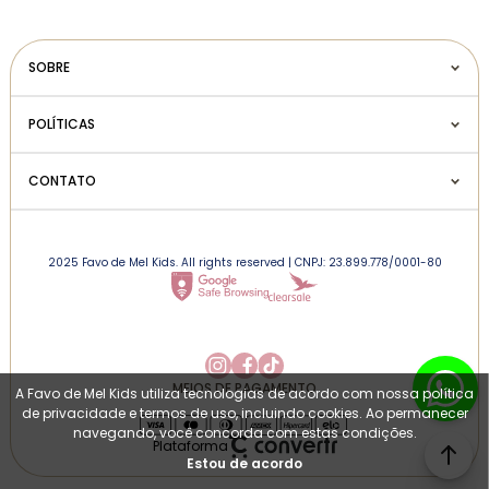
SOBRE
POLÍTICAS
CONTATO
2025 Favo de Mel Kids. All rights reserved | CNPJ: 23.899.778/0001-80
MEIOS DE PAGAMENTO
A Favo de Mel Kids utiliza tecnologias de acordo com nossa política
de privacidade e termos de uso, incluindo cookies. Ao permanecer
navegando, você concorda com estas condições.
Plataforma
Estou de acordo