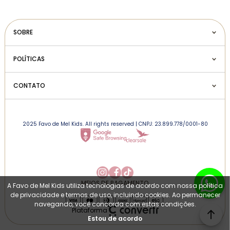
SOBRE
POLÍTICAS
CONTATO
2025 Favo de Mel Kids. All rights reserved | CNPJ: 23.899.778/0001-80
MEIOS DE PAGAMENTO
A Favo de Mel Kids utiliza tecnologias de acordo com nossa política
de privacidade e termos de uso, incluindo cookies. Ao permanecer
navegando, você concorda com estas condições.
Plataforma
Estou de acordo