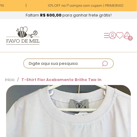
IX
10% OFF na 1ª compra com cupom | PRIMEIRA10
Faltam
R$ 600,00
para ganhar frete grátis!
0
Digite aqui sua pesquisa
Início
T-Shirt Flor Acabamento Brilho Two In