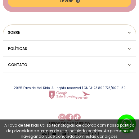
Enviar
SOBRE
POLÍTICAS
CONTATO
2025 Favo de Mel Kids. All rights reserved | CNPJ: 23.899.778/0001-80
MEIOS DE PAGAMENTO
A Favo de Mel Kids utiliza tecnologias de acordo com nossa política
de privacidade e termos de uso, incluindo cookies. Ao permanecer
navegando, você concorda com estas condições.