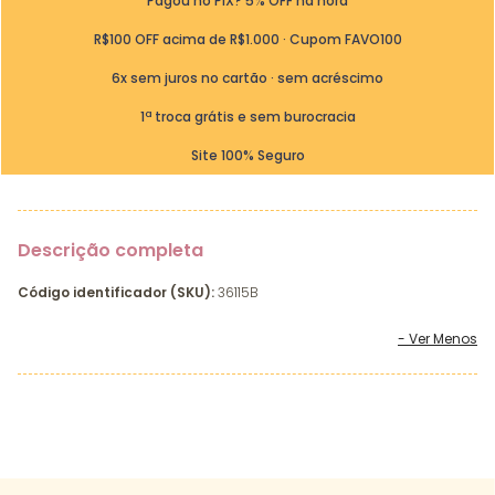
Pagou no PIX? 5% OFF na hora
R$100 OFF acima de R$1.000 · Cupom FAVO100
6x sem juros no cartão · sem acréscimo
1ª troca grátis e sem burocracia
Site 100% Seguro
Descrição completa
Código identificador (SKU):
36115B