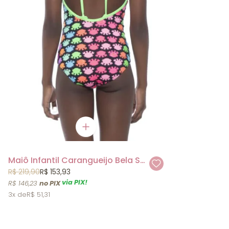
Maiô Infantil Carangueijo Bela Siri Kids
R$ 219,90
R$ 153,93
via PIX!
R$ 146,23
3x
R$ 51,31