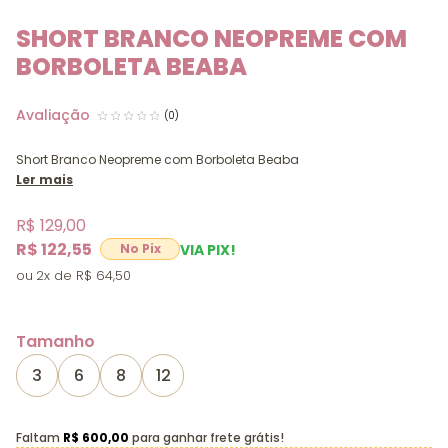
SHORT BRANCO NEOPREME COM
BORBOLETA BEABA
(0)
Short Branco Neopreme com Borboleta Beaba
Ler mais
R$ 129,00
R$ 122,55
VIA PIX!
2x
R$ 64,50
Tamanho
3
6
8
12
Faltam
R$ 600,00
para ganhar frete grátis!