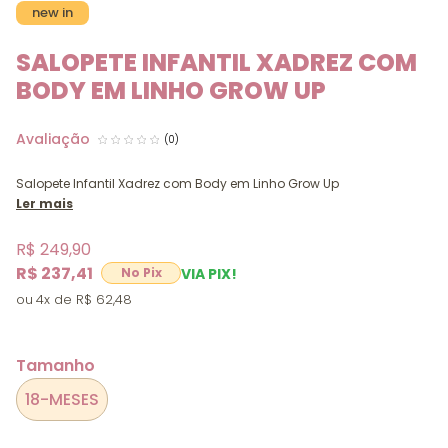
new in
SALOPETE INFANTIL XADREZ COM
BODY EM LINHO GROW UP
(0)
Salopete Infantil Xadrez com Body em Linho Grow Up
Ler mais
R$ 249,90
R$ 237,41
VIA PIX!
4x
R$ 62,48
Tamanho
18-MESES