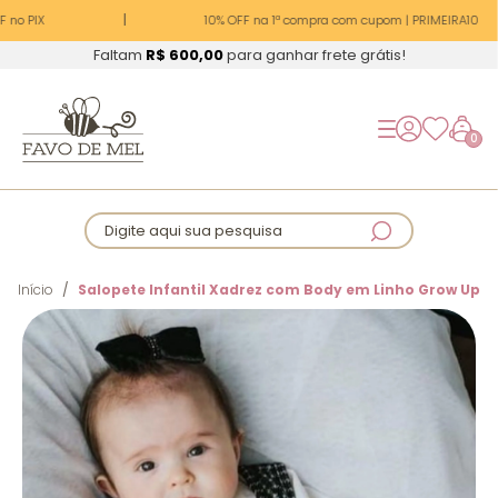
no PIX
10% OFF na 1ª compra com cupom | PRIMEIRA10
Faltam
R$ 600,00
para ganhar frete grátis!
0
Digite aqui sua pesquisa
Início
Salopete Infantil Xadrez com Body em Linho Grow Up