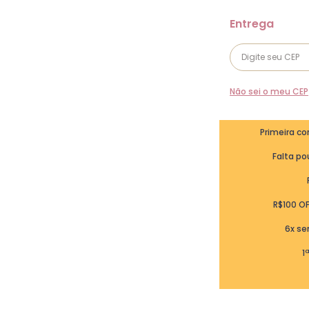
Não sei o meu CEP
Primeira c
Falta pou
R$100 O
6x se
1