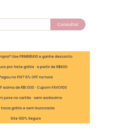
ompra? Use PRIMEIRA10 e ganhe desconto
co pro frete grátis · a partir de R$600
Pagou no PIX? 5% OFF na hora
FF acima de R$1.000 · Cupom FAVO100
m juros no cartão · sem acréscimo
ª troca grátis e sem burocracia
Site 100% Seguro