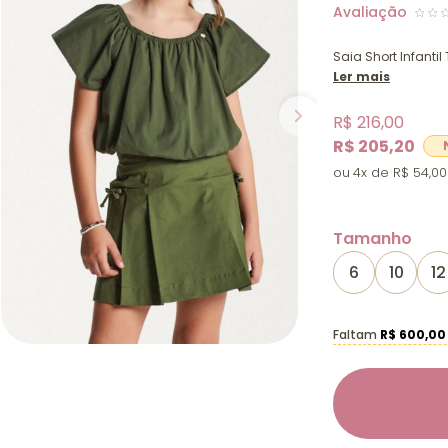
Saia Short Infanti
Ler mais
R$ 216,00
R$ 205,20
4x
R$ 54,00
Tamanho
6
10
12
Faltam
R$ 600,00