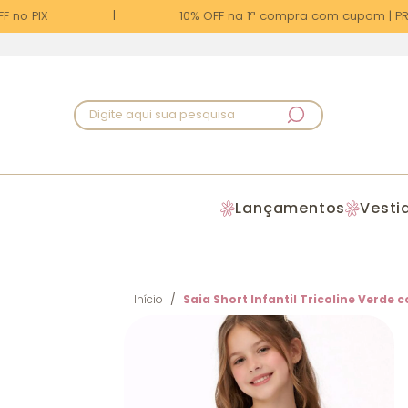
no PIX
10% OFF na 1ª compra com cupom | PRIM
Digite aqui sua pesquisa
Lançamentos
Vesti
Início
Saia Short Infantil Tricoline Verd