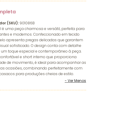
mpleta
dor (SKU):
901086B
il é uma peça charmosa e versátil, perfeita para
antes e modernos. Confeccionado em tecido
delo apresenta pregas delicadas que garantem
ual sofisticado. O design conta com detalhe
a um toque especial e contemporâneo à peça.
fortável e short interno que proporciona
dade de movimento, é ideal para acompanhar as
sas ocasiões, combinando perfeitamente com
casacos para produções cheias de estilo.