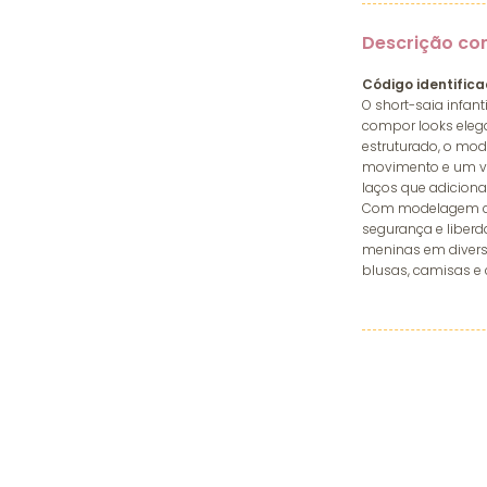
Descrição co
Código identifica
O short-saia infant
compor looks eleg
estruturado, o mo
movimento e um vis
laços que adicion
Com modelagem con
segurança e liber
meninas em diver
blusas, camisas e 