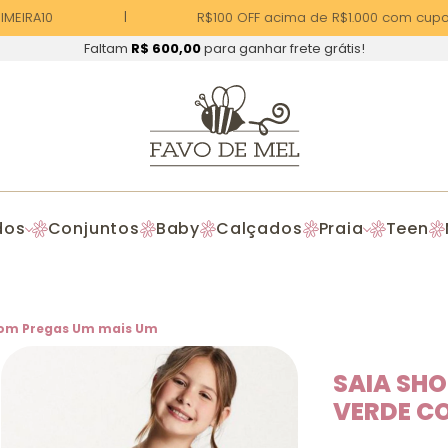
EIRA10
R$100 OFF acima de R$1.000 com cupom
Faltam
R$ 600,00
para ganhar frete grátis!
dos
Conjuntos
Baby
Calçados
Praia
Teen
e com Pregas Um mais Um
SAIA SHO
VERDE C