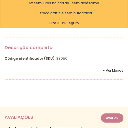
6x sem juros no cartão · sem acréscimo
1ª troca grátis e sem burocracia
Site 100% Seguro
Descrição completa
Código identificador (SKU):
38050
AVALIAÇÕES