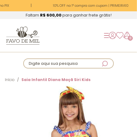
o PIX
10% OFF na 1ª compra com cupom | PRIMEIRA10
Faltam
R$ 600,00
para ganhar frete grátis!
0
Digite aqui sua pesquisa
Início
Saia Infantil Diana Maçã Siri Kids