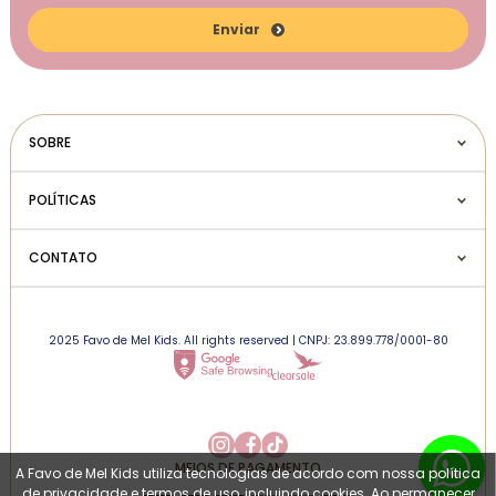
Enviar
SOBRE
POLÍTICAS
CONTATO
2025 Favo de Mel Kids. All rights reserved | CNPJ: 23.899.778/0001-80
MEIOS DE PAGAMENTO
A Favo de Mel Kids utiliza tecnologias de acordo com nossa política
de privacidade e termos de uso, incluindo cookies. Ao permanecer