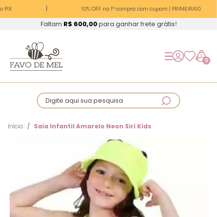
 PIX
10% OFF na 1ª compra com cupom | PRIMEIRA10
Faltam
R$ 600,00
para ganhar frete grátis!
0
Digite aqui sua pesquisa
Início
Saia Infantil Amarelo Neon Siri Kids