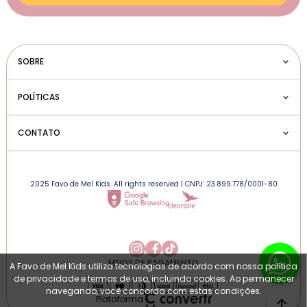
SOBRE
POLÍTICAS
CONTATO
2025 Favo de Mel Kids. All rights reserved | CNPJ: 23.899.778/0001-80
MEIOS DE PAGAMENTO
A Favo de Mel Kids utiliza tecnologias de acordo com nossa política
de privacidade e termos de uso, incluindo cookies. Ao permanecer
navegando, você concorda com estas condições.
Plataforma