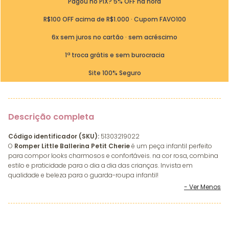
Pagou no PIX? 5% OFF na hora
R$100 OFF acima de R$1.000 · Cupom FAVO100
6x sem juros no cartão · sem acréscimo
1ª troca grátis e sem burocracia
Site 100% Seguro
Descrição completa
Código identificador (SKU):
51303219022
O
Romper Little Ballerina Petit Cherie
é um peça infantil perfeito
para compor looks charmosos e confortáveis. na cor rosa, combina
estilo e praticidade para o dia a dia das crianças. Invista em
qualidade e beleza para o guarda-roupa infantil!