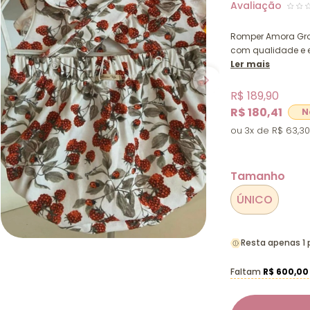
Romper Amora Grow
com qualidade e e
Ler mais
R$ 189,90
R$ 180,41
3x
R$ 63,30
Tamanho
ÚNICO
Resta apenas 1
Faltam
R$ 600,00