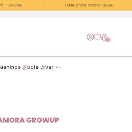
| FAVO100
Frete grátis acima R$600
0
Meninos
Sale
Ver +
 AMORA GROWUP