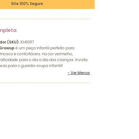
Site 100% Seguro
mpleta
dor (SKU):
IG410117
Growup
é um peça infantil perfeito para
osos e confortáveis. na cor vermelho,
aticidade para o dia a dia das crianças. Invista
eza para o guarda-roupa infantil!