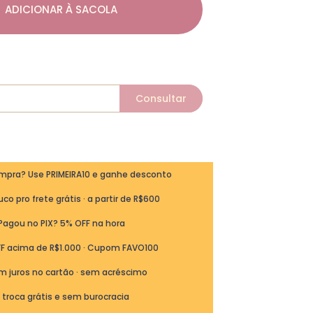
ADICIONAR À SACOLA
ompra? Use PRIMEIRA10 e ganhe desconto
co pro frete grátis · a partir de R$600
Pagou no PIX? 5% OFF na hora
FF acima de R$1.000 · Cupom FAVO100
m juros no cartão · sem acréscimo
ª troca grátis e sem burocracia