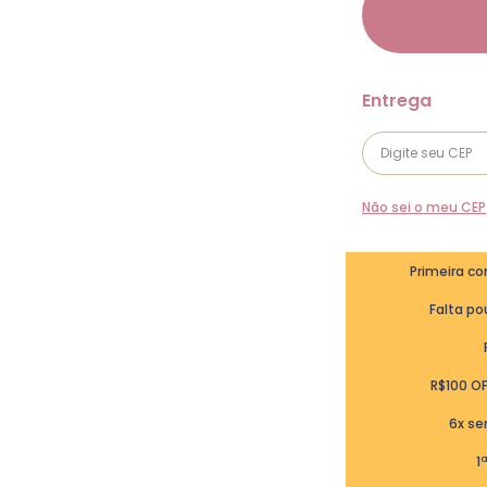
Não sei o meu CEP
Primeira c
Falta pou
R$100 O
6x se
1