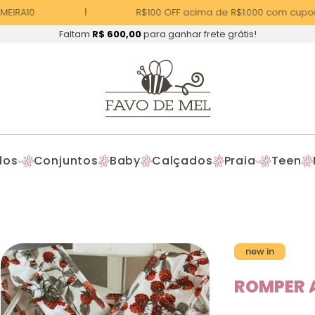
EIRA10
R$100 OFF acima de R$1.000 com cupom 
Faltam
R$ 600,00
para ganhar frete grátis!
dos
Conjuntos
Baby
Calçados
Praia
Teen
new in
ROMPER