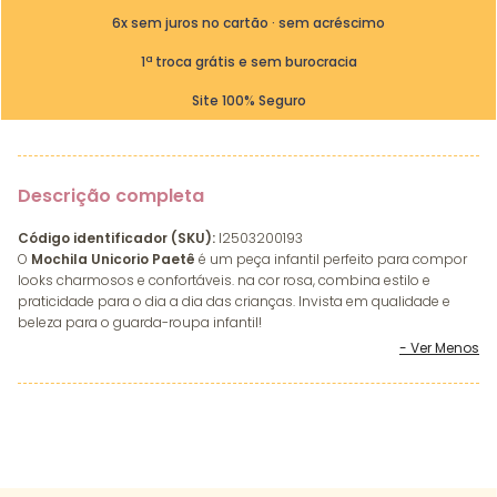
6x sem juros no cartão · sem acréscimo
1ª troca grátis e sem burocracia
Site 100% Seguro
Descrição completa
Código identificador (SKU):
I2503200193
O
Mochila Unicorio Paetê
é um peça infantil perfeito para compor
looks charmosos e confortáveis. na cor rosa, combina estilo e
praticidade para o dia a dia das crianças. Invista em qualidade e
beleza para o guarda-roupa infantil!