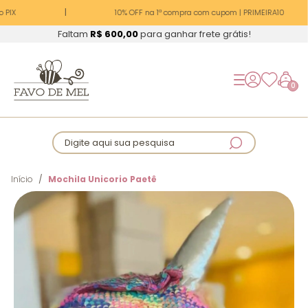
 PIX
10% OFF na 1ª compra com cupom | PRIMEIRA10
Faltam
R$ 600,00
para ganhar frete grátis!
0
Digite aqui sua pesquisa
Início
Mochila Unicorio Paetê