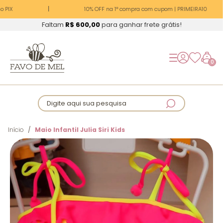
 PIX
10% OFF na 1ª compra com cupom | PRIMEIRA10
Faltam
R$ 600,00
para ganhar frete grátis!
0
Digite aqui sua pesquisa
Início
Maio Infantil Julia Siri Kids