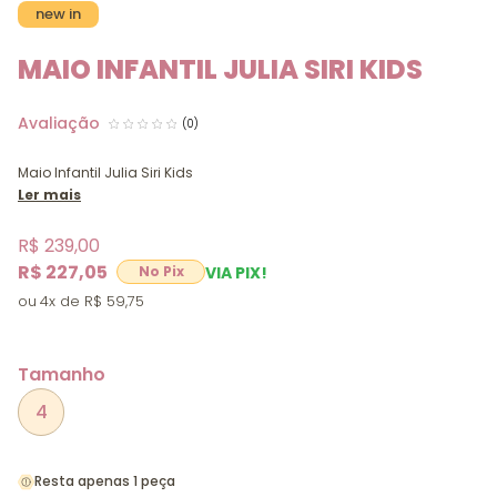
new in
MAIO INFANTIL JULIA SIRI KIDS
(0)
Maio Infantil Julia Siri Kids
Ler mais
R$ 239,00
R$ 227,05
VIA PIX!
4x
R$ 59,75
Tamanho
4
Resta apenas 1 peça