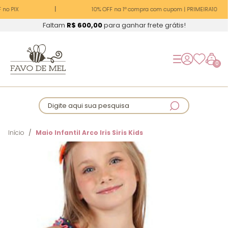
no PIX
10% OFF na 1ª compra com cupom | PRIMEIRA10
Faltam
R$ 600,00
para ganhar frete grátis!
0
Digite aqui sua pesquisa
Início
Maio Infantil Arco Iris Siris Kids