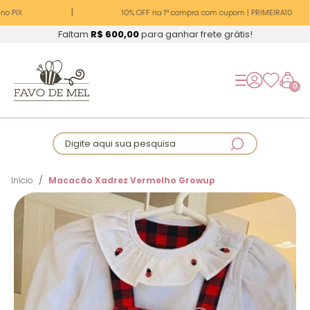
o PIX
10% OFF na 1ª compra com cupom | PRIMEIRA10
Faltam
R$ 600,00
para ganhar frete grátis!
0
Digite aqui sua pesquisa
Início
Macacão Xadrez Vermelho Growup