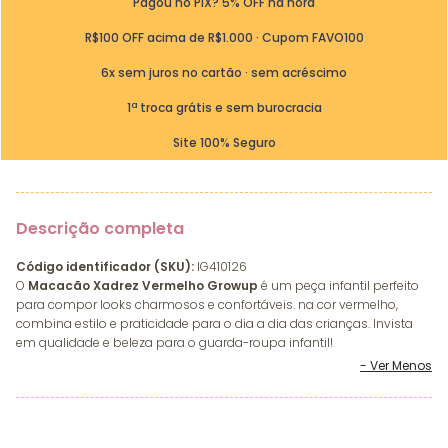
Pagou no PIX? 5% OFF na hora
R$100 OFF acima de R$1.000 · Cupom FAVO100
6x sem juros no cartão · sem acréscimo
1ª troca grátis e sem burocracia
Site 100% Seguro
Descrição completa
Código identificador (SKU):
IG410126
O
Macacão Xadrez Vermelho Growup
é um peça infantil perfeito
para compor looks charmosos e confortáveis. na cor vermelho,
combina estilo e praticidade para o dia a dia das crianças. Invista
em qualidade e beleza para o guarda-roupa infantil!