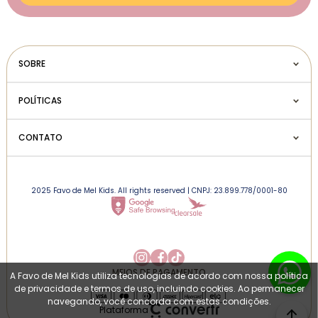
SOBRE
POLÍTICAS
CONTATO
2025 Favo de Mel Kids. All rights reserved | CNPJ: 23.899.778/0001-80
MEIOS DE PAGAMENTO
A Favo de Mel Kids utiliza tecnologias de acordo com nossa política
de privacidade e termos de uso, incluindo cookies. Ao permanecer
navegando, você concorda com estas condições.
Plataforma