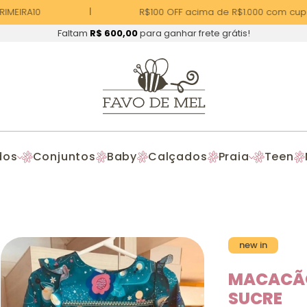
MEIRA10
R$100 OFF acima de R$1.000 com cupo
Faltam
R$ 600,00
para ganhar frete grátis!
dos
Conjuntos
Baby
Calçados
Praia
Teen
new in
MACACÃO
SUCRE