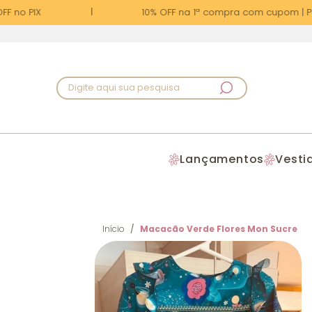
 no PIX
10% OFF na 1ª compra com cupom | PRI
Digite aqui sua pesquisa
Lançamentos
Vesti
Início
Macacão Verde Flores Mon Sucre