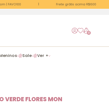
m | FAVO100
Frete grátis acima R$600
0
Meninos
Sale
Ver +
 VERDE FLORES MON