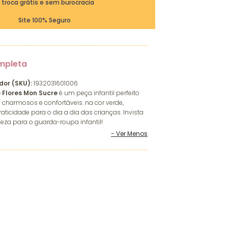
ª troca grátis e sem burocracia
Site 100% Seguro
mpleta
dor (SKU):
1932031601006
Flores Mon Sucre
é um peça infantil perfeito
charmosos e confortáveis. na cor verde,
aticidade para o dia a dia das crianças. Invista
eza para o guarda-roupa infantil!