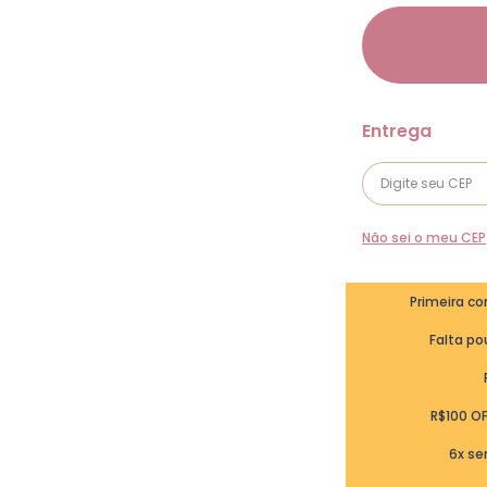
Não sei o meu CEP
Primeira c
Falta pou
R$100 O
6x se