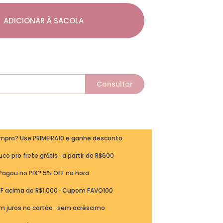
ADICIONAR À SACOLA
ompra? Use PRIMEIRA10 e ganhe desconto
co pro frete grátis · a partir de R$600
Pagou no PIX? 5% OFF na hora
FF acima de R$1.000 · Cupom FAVO100
m juros no cartão · sem acréscimo