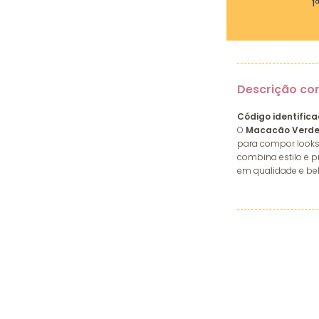
1
Descrição co
Código identifica
O
Macacão Verde 
para compor looks 
combina estilo e pr
em qualidade e bel