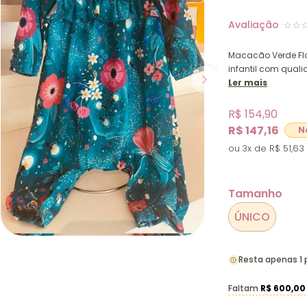
Macacão Verde Flo
infantil com quali
Ler mais
R$ 154,90
R$ 147,16
3x
R$ 51,63
Tamanho
ÚNICO
Resta apenas 1
Faltam
R$ 600,00