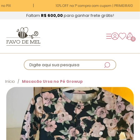
no PIX
10% OFF na 1ª compra com cupom | PRIMEIRA10
Faltam
R$ 600,00
para ganhar frete grátis!
0
Digite aqui sua pesquisa
Início
Macacão Ursa no Pé Growup