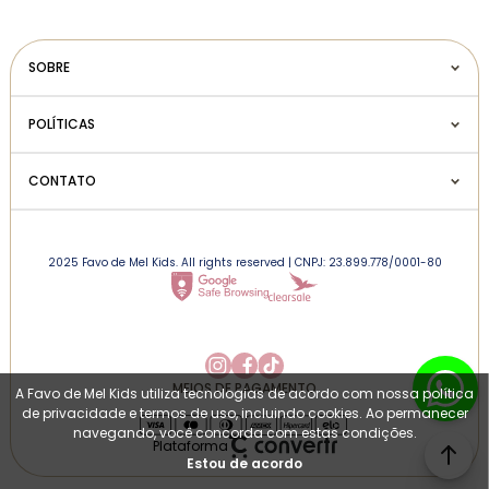
SOBRE
POLÍTICAS
CONTATO
2025 Favo de Mel Kids. All rights reserved | CNPJ: 23.899.778/0001-80
MEIOS DE PAGAMENTO
A Favo de Mel Kids utiliza tecnologias de acordo com nossa política
de privacidade e termos de uso, incluindo cookies. Ao permanecer
navegando, você concorda com estas condições.
Plataforma
Estou de acordo