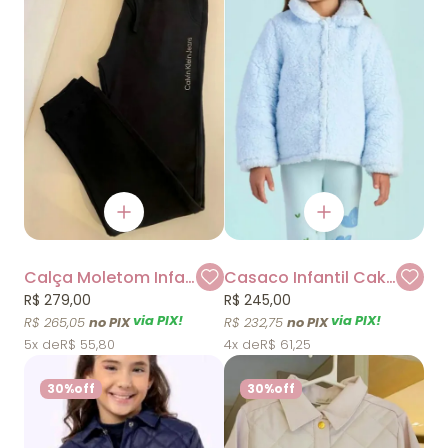
Calça Moletom Infantil Preta Calvin Klein
Casaco Infantil Cake Mon Sucre
R$ 279,00
R$ 245,00
via PIX!
via PIX!
R$ 265,05
R$ 232,75
5x
R$ 55,80
4x
R$ 61,25
30%
off
30%
off