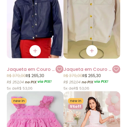
Jaqueta em Couro Azul Marinho Um Mais Um
Jaqueta em Couro Off White Um Mais Um
R$ 379,00
R$ 265,30
R$ 379,00
R$ 265,30
via PIX!
via PIX!
R$ 252,04
R$ 252,04
5x
R$ 53,06
5x
R$ 53,06
new in
new in
5%
off