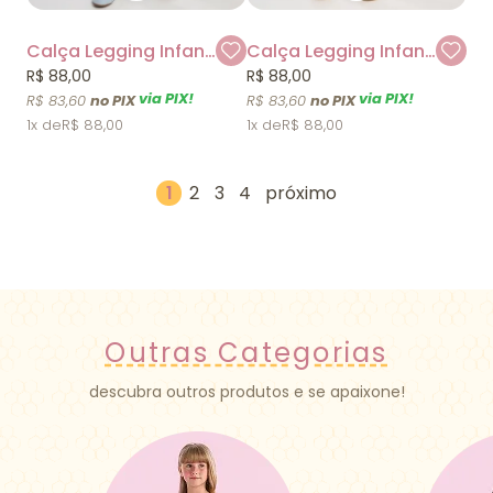
Calça Legging Infantil Azul Mylu
Calça Legging Infantil Floral Mylu
R$ 88,00
R$ 88,00
via PIX!
via PIX!
R$ 83,60
R$ 83,60
1x
R$ 88,00
1x
R$ 88,00
1
2
3
4
Outras Categorias