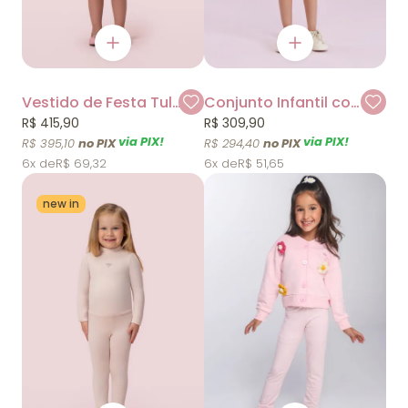
Vestido de Festa Tule Trapezio Petit Cherie
Conjunto Infantil com Blusa de Detalhe em Paetê e Short de Elástico Petit Cherie
R$ 415,90
R$ 309,90
via PIX!
via PIX!
R$ 395,10
R$ 294,40
6x
R$ 69,32
6x
R$ 51,65
new in