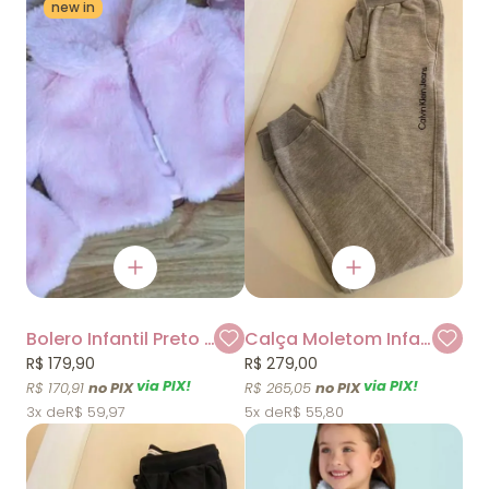
new in
Bolero Infantil Preto Baby Pelúcia Petit Cherie
Calça Moletom Infantil Cinza Calvin Klein
R$ 179,90
R$ 279,00
via PIX!
via PIX!
R$ 170,91
R$ 265,05
3x
R$ 59,97
5x
R$ 55,80