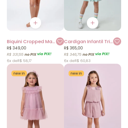
Biquini Cropped Manga Longa Giovana Siri Kids
Cardigan Infantil Tricot Um mais Um
R$ 349,00
R$ 365,00
via PIX!
via PIX!
R$ 331,55
R$ 346,75
6x
R$ 58,17
6x
R$ 60,83
new in
new in