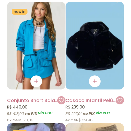
new in
Conjunto Short Saia e Jaqueta Fruto
Casaco Infantil Pelúcia Preto Petit Cherie
R$ 440,00
R$ 239,90
via PIX!
via PIX!
R$ 418,00
R$ 227,91
6x
R$ 73,33
4x
R$ 59,98