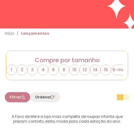
Início
Lançamentos
Compre por tamanho
1
2
3
4
6
8
10
12
14
16
6-meses
A Favo de Mel é a loja mais compelta de roupas infantis que
prezam conforto, estilo, moda para cada estação do ano.