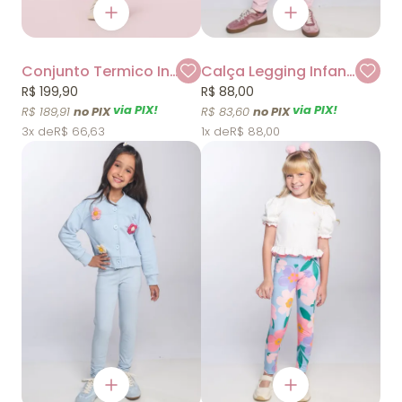
Conjunto Termico Infantil Bege Petit Cherie
Calça Legging Infantil Rosa Mylu
R$ 199,90
R$ 88,00
via PIX!
via PIX!
R$ 189,91
R$ 83,60
3x
R$ 66,63
1x
R$ 88,00