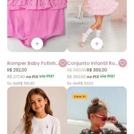
Romper Baby Fofinho Laíse Neon Um Mais Um
Conjunto Infantil Rosa com Saia de Tule e Blusa Canelada Luluzinha
R$ 292,00
R$ 389,90
R$ 369,00
via PIX!
via PIX!
R$ 277,40
R$ 350,55
5x
R$ 58,40
6x
R$ 61,50
new in