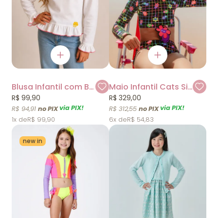
Blusa Infantil com Babados Mylu
Maio Infantil Cats Siri Kids
R$ 99,90
R$ 329,00
via PIX!
via PIX!
R$ 94,91
R$ 312,55
1x
R$ 99,90
6x
R$ 54,83
new in