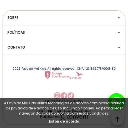
SOBRE
POLÍTICAS
CONTATO
2025 Favo de Mel Kids. All rights reserved | CNPJ: 23.899.778/0001-80
MEIOS DE PAGAMENTO
A Favo de Mel Kids utiliza tecnologias de acordo com nossa política
de privacidade e termos de uso, incluindo cookies. Ao permanecer
navegando, você concorda com estas condições.
Plataforma
Estou de acordo