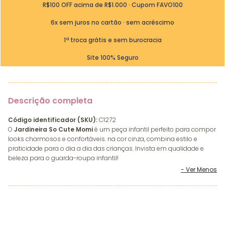
R$100 OFF acima de R$1.000 · Cupom FAVO100
6x sem juros no cartão · sem acréscimo
1ª troca grátis e sem burocracia
Site 100% Seguro
Descrição completa
Código identificador (SKU):
C1272
O
Jardineira So Cute Momi
é um peça infantil perfeito para compor
looks charmosos e confortáveis. na cor cinza, combina estilo e
praticidade para o dia a dia das crianças. Invista em qualidade e
beleza para o guarda-roupa infantil!