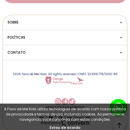
SOBRE
POLÍTICAS
CONTATO
2025 Favo de Mel Kids. All rights reserved | CNPJ: 23.899.778/0001-80
MEIOS DE PAGAMENTO
A Favo de Mel Kids utiliza tecnologias de acordo com nossa política
de privacidade e termos de uso, incluindo cookies. Ao permanecer
navegando, você concorda com estas condições.
Plataforma
Estou de acordo