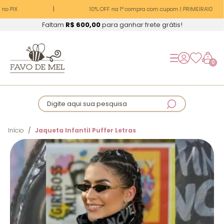
no PIX
10% OFF na 1ª compra com cupom | PRIMEIRA10
Faltam
R$ 600,00
para ganhar frete grátis!
0
Digite aqui sua pesquisa
Início
Jaqueta Infantil Puffer Letras