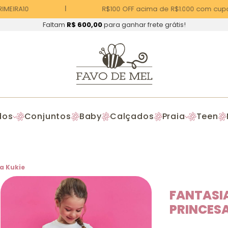
MEIRA10
R$100 OFF acima de R$1.000 com cupom
Faltam
R$ 600,00
para ganhar frete grátis!
dos
Conjuntos
Baby
Calçados
Praia
Teen
za Kukie
FANTASIA
PRINCESA