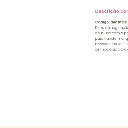
Descrição co
Código identifica
Deixe a imaginaçã
e a blusa com a pr
para transformar q
brincadeiras, fest
de magia ao dia a 