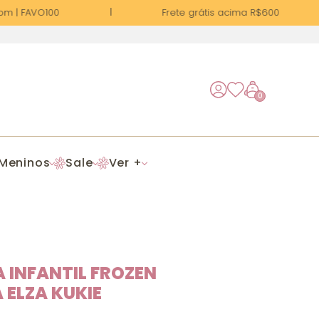
 | FAVO100
Frete grátis acima R$600
0
Meninos
Sale
Ver +
 INFANTIL FROZEN
 ELZA KUKIE