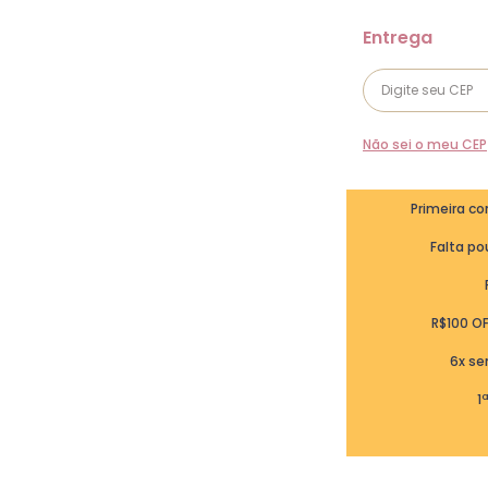
Não sei o meu CEP
Primeira c
Falta pou
R$100 O
6x se
1