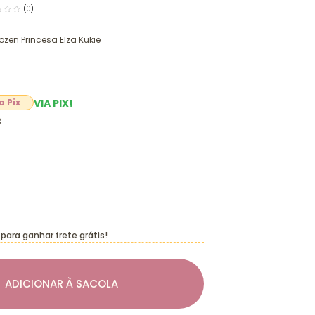
(0)
rozen Princesa Elza Kukie
VIA PIX!
3
para ganhar frete grátis!
ADICIONAR À SACOLA