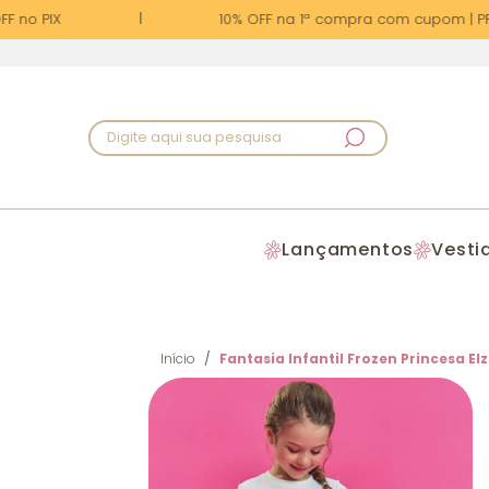
 no PIX
10% OFF na 1ª compra com cupom | PRI
Digite aqui sua pesquisa
Lançamentos
Vesti
Início
Fantasia Infantil Frozen Princesa El