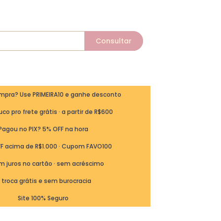
ompra? Use PRIMEIRA10 e ganhe desconto
co pro frete grátis · a partir de R$600
Pagou no PIX? 5% OFF na hora
FF acima de R$1.000 · Cupom FAVO100
m juros no cartão · sem acréscimo
ª troca grátis e sem burocracia
Site 100% Seguro