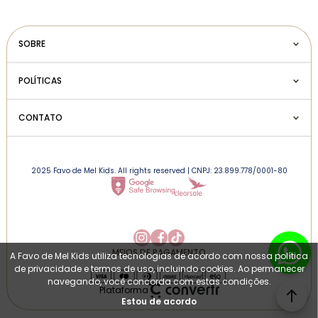
SOBRE
POLÍTICAS
CONTATO
2025 Favo de Mel Kids. All rights reserved | CNPJ: 23.899.778/0001-80
MEIOS DE PAGAMENTO
A Favo de Mel Kids utiliza tecnologias de acordo com nossa política
de privacidade e termos de uso, incluindo cookies. Ao permanecer
navegando, você concorda com estas condições.
Plataforma
Estou de acordo