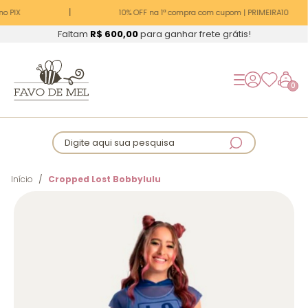
o PIX
10% OFF na 1ª compra com cupom | PRIMEIRA10
Faltam
R$ 600,00
para ganhar frete grátis!
0
Digite aqui sua pesquisa
Início
Cropped Lost Bobbylulu