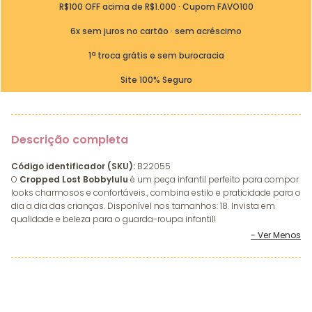
R$100 OFF acima de R$1.000 · Cupom FAVO100
6x sem juros no cartão · sem acréscimo
1ª troca grátis e sem burocracia
Site 100% Seguro
Descrição completa
Código identificador (SKU):
B22055
O
Cropped Lost Bobbylulu
é um peça infantil perfeito para compor
looks charmosos e confortáveis., combina estilo e praticidade para o
dia a dia das crianças. Disponível nos tamanhos: 18. Invista em
qualidade e beleza para o guarda-roupa infantil!