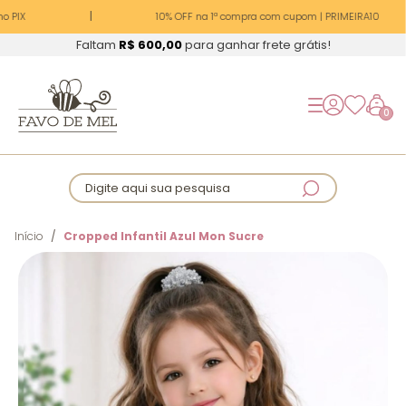
 PIX
10% OFF na 1ª compra com cupom | PRIMEIRA10
Faltam
R$ 600,00
para ganhar frete grátis!
0
Digite aqui sua pesquisa
Início
Cropped Infantil Azul Mon Sucre