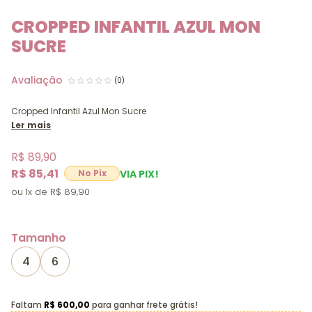
CROPPED INFANTIL AZUL MON
SUCRE
(0)
Cropped Infantil Azul Mon Sucre
Ler mais
R$ 89,90
R$ 85,41
VIA PIX!
1x
R$ 89,90
Tamanho
4
6
Faltam
R$ 600,00
para ganhar frete grátis!