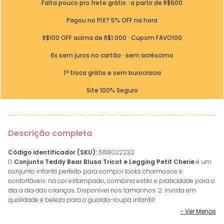
Falta pouco pro frete grátis · a partir de R$600
Pagou no PIX? 5% OFF na hora
R$100 OFF acima de R$1.000 · Cupom FAVO100
6x sem juros no cartão · sem acréscimo
1ª troca grátis e sem burocracia
Site 100% Seguro
Descrição completa
Código identificador (SKU):
51118022232
O
Conjunto Teddy Bear Blusa Tricot e Legging Petit Cherie
é um
conjunto infantil perfeito para compor looks charmosos e
confortáveis. na cor estampado, combina estilo e praticidade para o
dia a dia das crianças. Disponível nos tamanhos: 2. Invista em
qualidade e beleza para o guarda-roupa infantil!