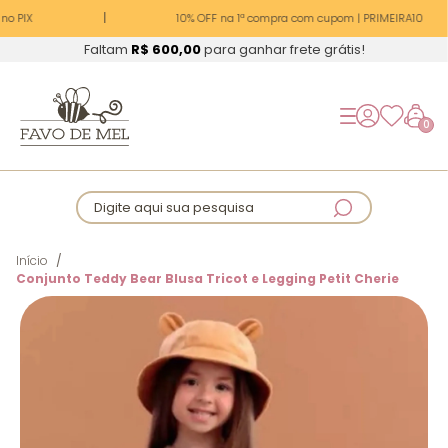
o PIX
10% OFF na 1ª compra com cupom | PRIMEIRA10
Faltam
R$ 600,00
para ganhar frete grátis!
0
Digite aqui sua pesquisa
Início
Conjunto Teddy Bear Blusa Tricot e Legging Petit Cherie