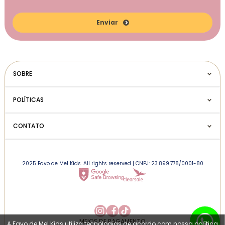
Enviar
SOBRE
POLÍTICAS
CONTATO
2025 Favo de Mel Kids. All rights reserved | CNPJ: 23.899.778/0001-80
MEIOS DE PAGAMENTO
A Favo de Mel Kids utiliza tecnologias de acordo com nossa política