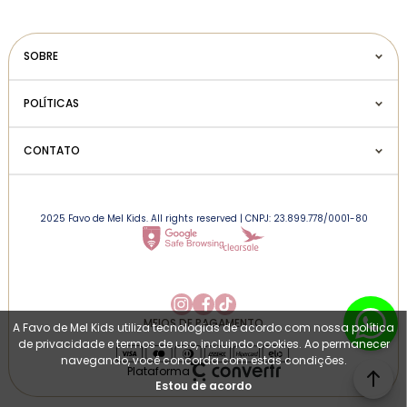
SOBRE
POLÍTICAS
CONTATO
2025 Favo de Mel Kids. All rights reserved | CNPJ: 23.899.778/0001-80
MEIOS DE PAGAMENTO
A Favo de Mel Kids utiliza tecnologias de acordo com nossa política
de privacidade e termos de uso, incluindo cookies. Ao permanecer
navegando, você concorda com estas condições.
Plataforma
Estou de acordo