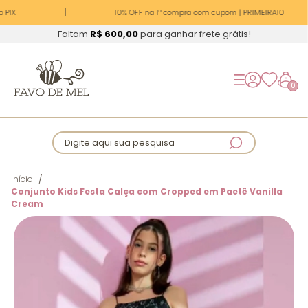
PIX
10% OFF na 1ª compra com cupom | PRIMEIRA10
Faltam
R$ 600,00
para ganhar frete grátis!
0
Digite aqui sua pesquisa
Início
Conjunto Kids Festa Calça com Cropped em Paetê Vanilla
Cream