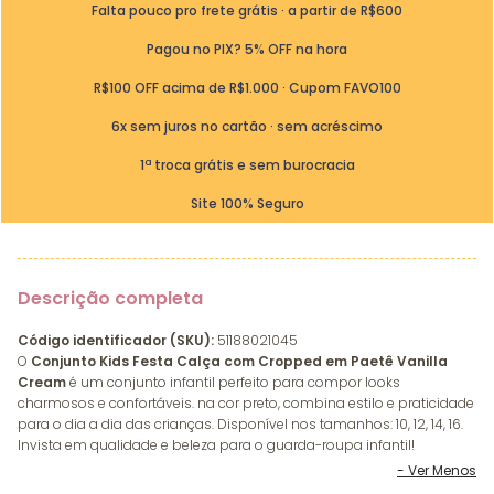
Falta pouco pro frete grátis · a partir de R$600
Pagou no PIX? 5% OFF na hora
R$100 OFF acima de R$1.000 · Cupom FAVO100
6x sem juros no cartão · sem acréscimo
1ª troca grátis e sem burocracia
Site 100% Seguro
Descrição completa
Código identificador (SKU):
51188021045
O
Conjunto Kids Festa Calça com Cropped em Paetê Vanilla
Cream
é um conjunto infantil perfeito para compor looks
charmosos e confortáveis. na cor preto, combina estilo e praticidade
para o dia a dia das crianças. Disponível nos tamanhos: 10, 12, 14, 16.
Invista em qualidade e beleza para o guarda-roupa infantil!