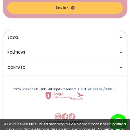
Enviar
SOBRE
POLÍTICAS
CONTATO
2025 Favo de Mel Kids. All rights reserved | CNPJ: 23.899.778/0001-80
MEIOS DE PAGAMENTO
A Favo de Mel Kids utiliza tecnologias de acordo com nossa política
de privacidade e termos de uso, incluindo cookies. Ao permanecer