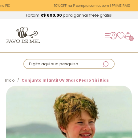
o PIX
10% OFF na 1ª compra com cupom | PRIMEIRA10
Faltam
R$ 600,00
para ganhar frete grátis!
0
Digite aqui sua pesquisa
Início
Conjunto Infantil UV Shark Pedro Siri Kids