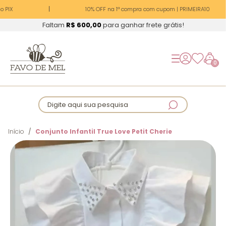
 PIX
10% OFF na 1ª compra com cupom | PRIMEIRA10
Faltam
R$ 600,00
para ganhar frete grátis!
0
Digite aqui sua pesquisa
Início
Conjunto Infantil True Love Petit Cherie