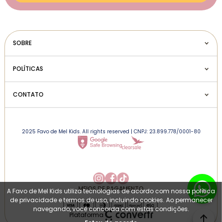
SOBRE
POLÍTICAS
CONTATO
2025 Favo de Mel Kids. All rights reserved | CNPJ: 23.899.778/0001-80
MEIOS DE PAGAMENTO
A Favo de Mel Kids utiliza tecnologias de acordo com nossa política
de privacidade e termos de uso, incluindo cookies. Ao permanecer
navegando, você concorda com estas condições.
Plataforma